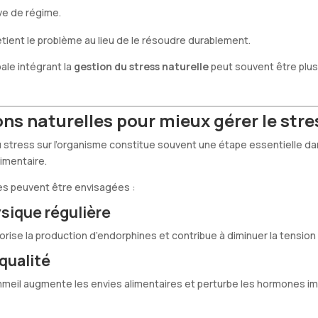
ve de régime.
etient le problème au lieu de le résoudre durablement.
ale intégrant la
gestion du stress naturelle
peut souvent être plus 
ons naturelles pour mieux gérer le stre
du stress sur l’organisme constitue souvent une étape essentielle 
limentaire.
es peuvent être envisagées :
ysique régulière
ise la production d’endorphines et contribue à diminuer la tension
qualité
eil augmente les envies alimentaires et perturbe les hormones im