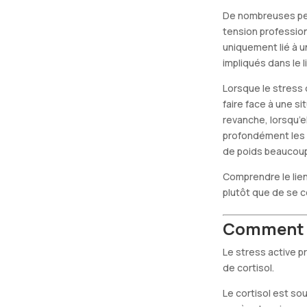
De nombreuses per
tension profession
uniquement lié à u
impliqués dans le 
Lorsque le stress
faire face à une s
revanche, lorsqu’e
profondément les 
de poids beaucoup p
Comprendre le lie
plutôt que de se c
Comment le
Le stress active 
de cortisol.
Le cortisol est so