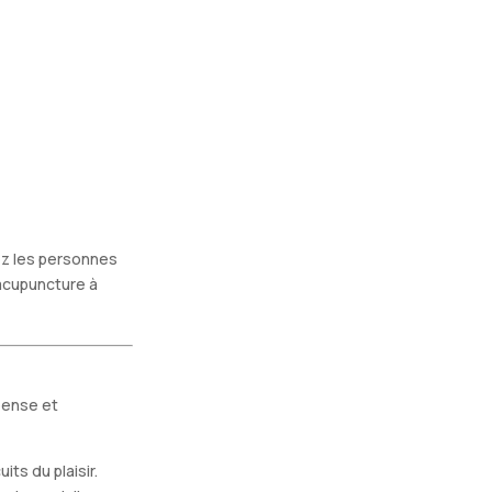
ez les personnes
 acupuncture à
pense et
ts du plaisir.