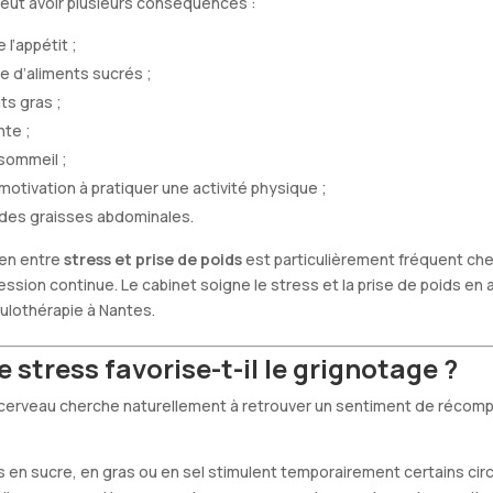
eut avoir plusieurs conséquences :
l’appétit ;
e d’aliments sucrés ;
ts gras ;
nte ;
sommeil ;
 motivation à pratiquer une activité physique ;
des graisses abdominales.
ien entre
stress et prise de poids
est particulièrement fréquent ch
ssion continue. Le cabinet soigne le stress et la prise de poids en
ulothérapie à Nantes.
e stress favorise-t-il le grignotage ?
e cerveau cherche naturellement à retrouver un sentiment de récom
 en sucre, en gras ou en sel stimulent temporairement certains circui