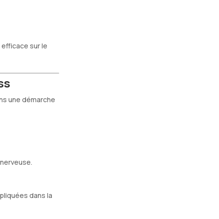
efficace sur le
ss
dans une démarche
 nerveuse.
pliquées dans la