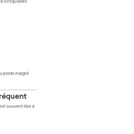
e lorsqu’elles
u poids malgré
fréquent
est souvent liée à