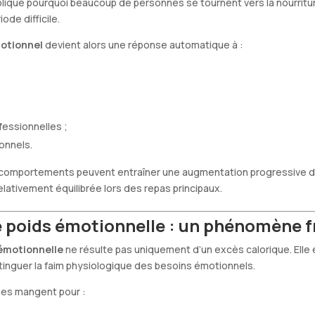
lique pourquoi beaucoup de personnes se tournent vers la nourritur
ode difficile.
otionnel
devient alors une réponse automatique à :
fessionnelles ;
sonnels.
 comportements peuvent entraîner une augmentation progressive d
elativement équilibrée lors des repas principaux.
e poids émotionnelle : un phénomène 
 émotionnelle
ne résulte pas uniquement d’un excès calorique. Elle 
istinguer la faim physiologique des besoins émotionnels.
es mangent pour :