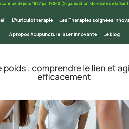
econnue depuis 1987 par l’OMS (Organisation Mondiale de la Sant
eil
L’Auriculothérapie
Les Thérapies soignées innov
A propos Acupuncture laser innovante
Le blog
e poids : comprendre le lien et a
efficacement