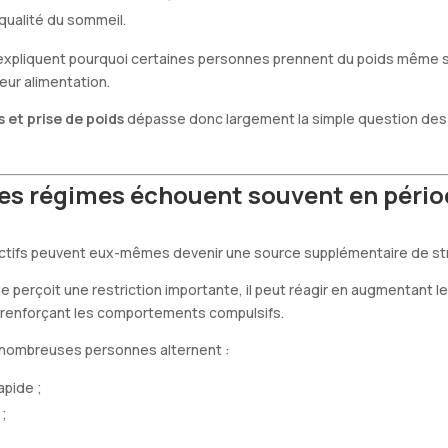
 qualité du sommeil.
pliquent pourquoi certaines personnes prennent du poids même s
eur alimentation.
s et prise de poids
dépasse donc largement la simple question des 
les régimes échouent souvent en pério
ictifs peuvent eux-mêmes devenir une source supplémentaire de st
e perçoit une restriction importante, il peut réagir en augmentant l
n renforçant les comportements compulsifs.
 nombreuses personnes alternent :
apide ;
 ;