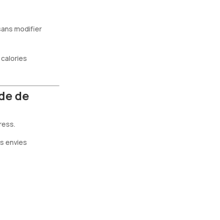
ans modifier
calories
de de
ress.
es envies