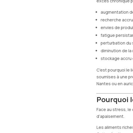
excès chronique p
augmentation de 
recherche accru
envies de produi
fatigue persista
perturbation du 
diminution de la
stockage accru 
C’est pourquoi le l
soumises à une pre
Nantes ou en auric
Pourquoi l
Face au stress, l
d’apaisement.
Les aliments riches