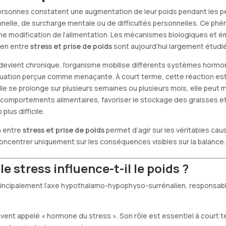
sonnes constatent une augmentation de leur poids pendant les p
nelle, de surcharge mentale ou de difficultés personnelles. Ce ph
ne modification de l’alimentation. Les mécanismes biologiques et 
lien entre
stress et prise de poids
sont aujourd’hui largement étudi
 devient chronique, l’organisme mobilise différents systèmes hormo
ituation perçue comme menaçante. À court terme, cette réaction est
lle se prolonge sur plusieurs semaines ou plusieurs mois, elle peut 
comportements alimentaires, favoriser le stockage des graisses et
lus difficile.
n entre
stress et prise de poids
permet d’agir sur les véritables ca
oncentrer uniquement sur les conséquences visibles sur la balance.
 stress influence-t-il le poids ?
principalement l’axe hypothalamo-hypophyso-surrénalien, responsabl
uvent appelé « hormone du stress ». Son rôle est essentiel à court 