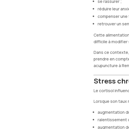
se rassurer ;
réduire leur anxi
compenser une f
retrouver un sen
Cette alimentation
difficile à modif
Dans ce contexte, 
prendre en compte 
acupuncture à Ren
Stress chr
Le cortisol influen
Lorsque son taux 
augmentation du
ralentissement 
augmentation de l