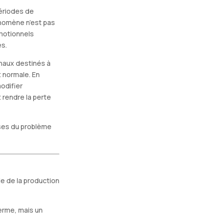
ériodes de
énomène n’est pas
émotionnels
és.
naux destinés à
 normale. En
modifier
 rendre la perte
uses du problème
e de la production
terme, mais un