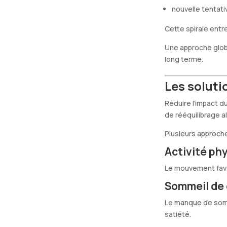
nouvelle tentati
Cette spirale entr
Une approche glob
long terme.
Les soluti
Réduire l’impact 
de rééquilibrage a
Plusieurs approch
Activité ph
Le mouvement favor
Sommeil de 
Le manque de somm
satiété.