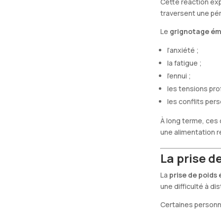
Cette réaction exp
traversent une péri
Le
grignotage ém
l’anxiété ;
la fatigue ;
l’ennui ;
les tensions pro
les conflits per
À long terme, ces
une alimentation r
La prise d
La
prise de poids
une difficulté à d
Certaines personn