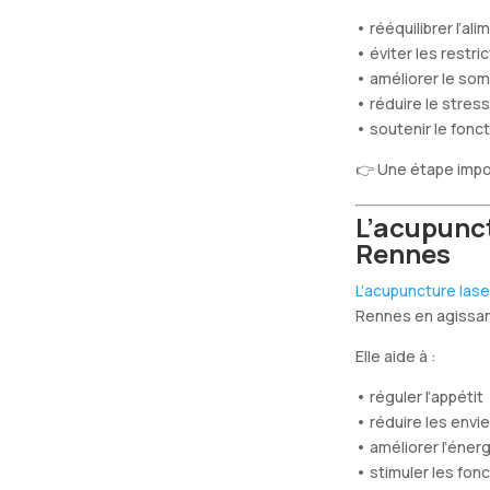
• rééquilibrer l’al
• éviter les restr
• améliorer le som
• réduire le stress
• soutenir le fonc
👉 Une étape impo
L’acupunct
Rennes
L’acupuncture las
Rennes
en agissan
Elle aide à :
• réguler l’appétit
• réduire les envi
• améliorer l’éner
• stimuler les fon