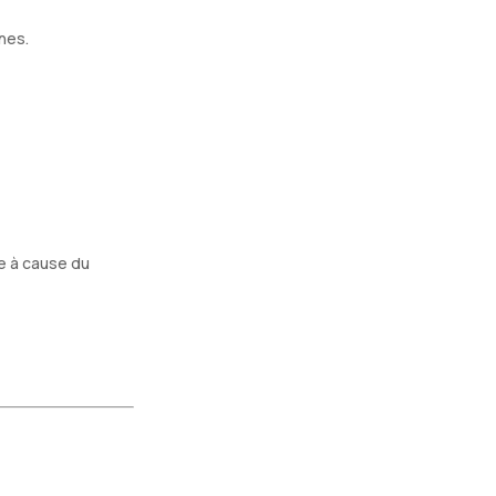
nes
.
e à cause du