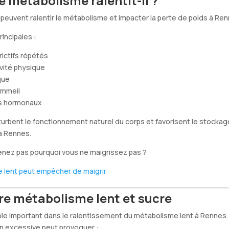
e métabolisme ralentit-il ?
 peuvent ralentir le métabolisme et impacter la perte de poids à
Ren
incipales :
rictifs répétés
vité physique
que
ommeil
es hormonaux
urbent le fonctionnement naturel du corps et favorisent le stockag
à Rennes.
nez pas pourquoi vous ne maigrissez pas ?
 lent peut empêcher de maigrir
tre métabolisme lent et sucre
ôle important dans le ralentissement du métabolisme lent à Rennes.
 excessive peut provoquer :