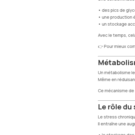
• des pics de gly
• une production é
• un stockage acc
Avec le temps, cel
👉 Pour mieux co
Métabolism
Un métabolisme le
Même en réduisant 
Ce mécanisme de “s
Le rôle du
Le stress chroniqu
Il entraîne une au
• le stockage des