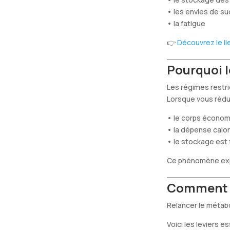
• les envies de su
• la fatigue
👉
Découvrez le li
Pourquoi 
Les régimes restri
Lorsque vous rédu
• le corps économi
• la dépense calo
• le stockage est 
Ce phénomène expliq
Comment r
Relancer le métab
Voici les leviers es