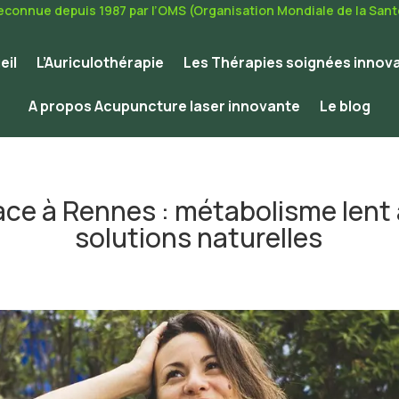
econnue depuis 1987 par l’OMS (Organisation Mondiale de la Sant
eil
L’Auriculothérapie
Les Thérapies soignées innov
A propos Acupuncture laser innovante
Le blog
cace à Rennes : métabolisme lent
solutions naturelles