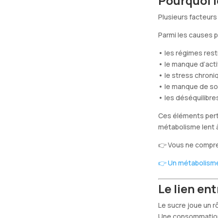
Pourquoi l
Plusieurs facteurs
Parmi les causes pr
• les régimes rest
• le manque d’acti
• le stress chroni
• le manque de s
• les déséquilibr
Ces éléments pert
métabolisme lent 
👉 Vous ne compre
👉 Un métabolisme
Le lien en
Le sucre joue un r
Une consommation