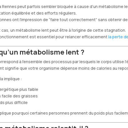
 à
Rennes
peut parfois sembler bloquée à cause d’un métabolisme le
ation équilibrée et des efforts réguliers.
nes ont l’impression de “faire tout correctement” sans obtenir de r
as, un métabolisme lent peut être à l’origine de cette stagnation.
nctionnement est essentiel pour relancer efficacement
la perte d
qu’un métabolisme lent ?
respond à l’ensemble des processus par lesquels le corps utilise l’
nt signifie que votre organisme dépense moins de calories au repo
a implique :
rgétique plus faible
 facile des graisses
s plus difficile
ique pourquoi certaines personnes prennent du poids plus facilem