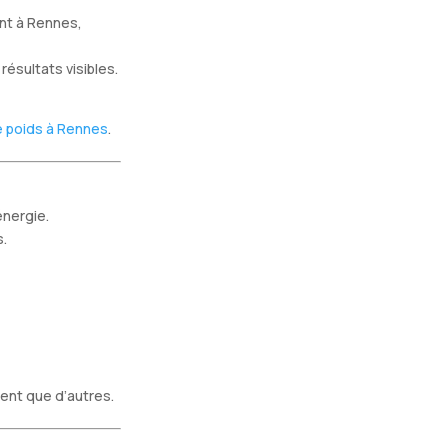
nt à Rennes,
ésultats visibles.
e poids à Rennes
.
énergie.
s.
ent que d’autres.