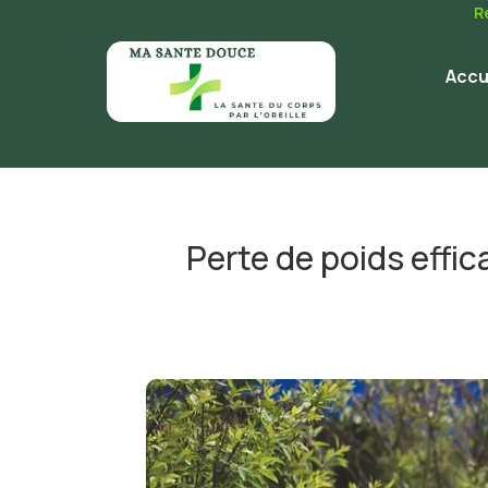
R
Accu
Perte de poids effi