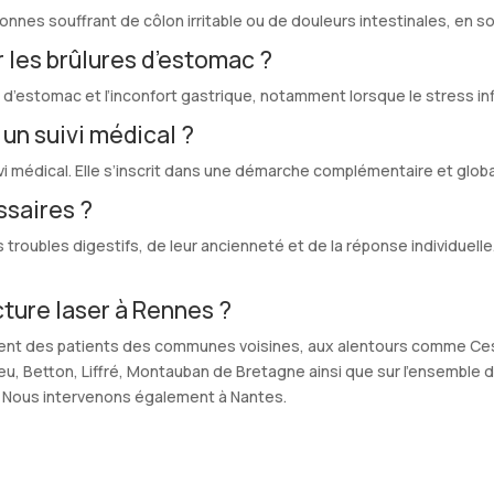
nes souffrant de côlon irritable ou de douleurs intestinales, en sou
r les brûlures d’estomac ?
’estomac et l’inconfort gastrique, notamment lorsque le stress inf
un suivi médical ?
vi médical. Elle s’inscrit dans une démarche complémentaire et globa
saires ?
roubles digestifs, de leur ancienneté et de la réponse individuell
cture laser à Rennes ?
ement des patients des communes voisines, aux alentours comme Ce
, Betton, Liffré, Montauban de Bretagne ainsi que sur l’ensemble des
. Nous intervenons également à Nantes.