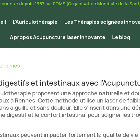
econnue depuis 1987 par l’OMS (Organisation Mondiale de la Sant
eil
L’Auriculothérapie
Les Thérapies soignées innov
A propos Acupuncture laser innovante
Le blog
ie rennes
digestifs et intestinaux avec l’Acupunc
riculothérapie proposent une approche naturelle et 
naux à Rennes. Cette méthode utilise un laser de faible
ans aiguille et sans douleur. Elle s’inscrit dans une 
e digestif et le confort intestinal pour soigner les tro
estinaux peuvent impacter fortement la qualité de vie.