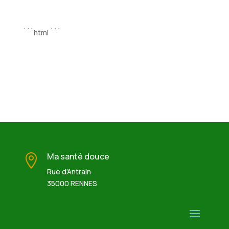
```html
```
Ma santé douce

Rue d’Antrain
35000 RENNES