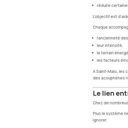
réduire certain
L’objectif est d’aid
Chaque accompa
l’ancienneté d
leur intensité,
le terrain énerg
les facteurs ém
À Saint-Malo, les 
des acouphènes ré
Le lien en
Chez de nombreuse
Plus le système ne
ignorer.