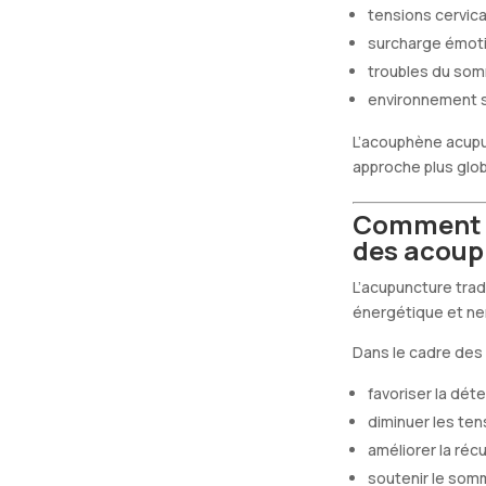
tensions cervica
surcharge émoti
troubles du som
environnement 
L’acouphène acupu
approche plus glob
Comment l
des acoup
L’acupuncture tradi
énergétique et ne
Dans le cadre des
favoriser la dét
diminuer les te
améliorer la réc
soutenir le somm