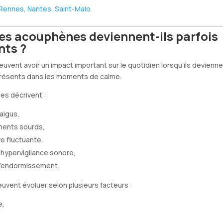
Rennes, Nantes, Saint-Malo
es acouphènes deviennent-ils parfois
nts ?
vent avoir un impact important sur le quotidien lorsqu’ils devienn
présents dans les moments de calme.
es décrivent :
aigus,
ents sourds,
e fluctuante,
’hypervigilance sonore,
 d’endormissement.
vent évoluer selon plusieurs facteurs :
e,
,