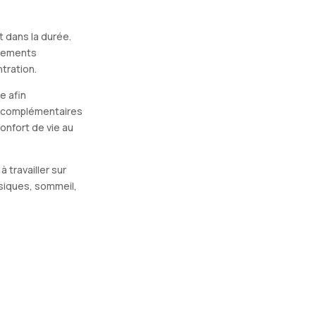
t dans la durée.
nnements
tration.
e afin
s complémentaires
confort de vie au
travailler sur
ysiques, sommeil,