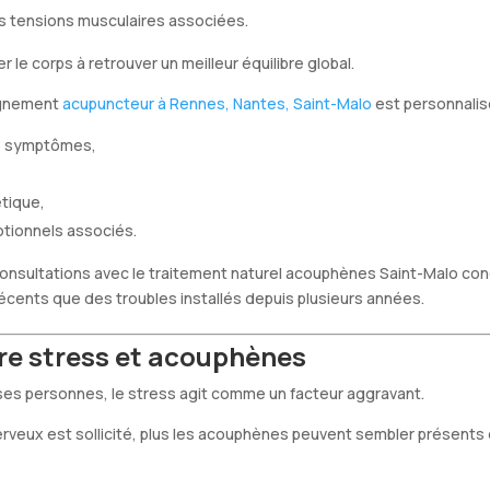
es tensions musculaires associées.
er le corps à retrouver un meilleur équilibre global.
gnement
acupuncteur à Rennes, Nantes, Saint-Malo
est personnalis
es symptômes,
étique,
otionnels associés.
consultations avec le traitement naturel acouphènes Saint-Malo con
cents que des troubles installés depuis plusieurs années.
tre stress et acouphènes
s personnes, le stress agit comme un facteur aggravant.
rveux est sollicité, plus les acouphènes peuvent sembler présents et