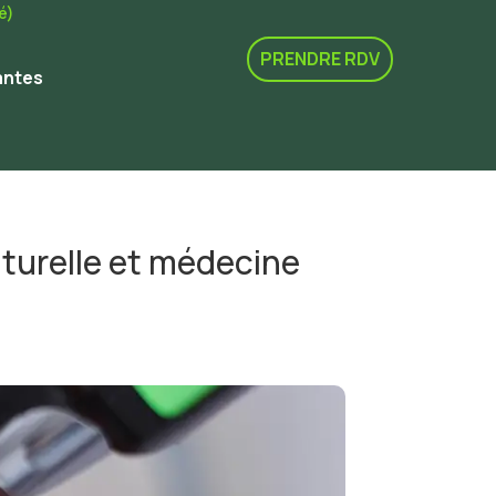
é)
PRENDRE RDV
antes
turelle et médecine