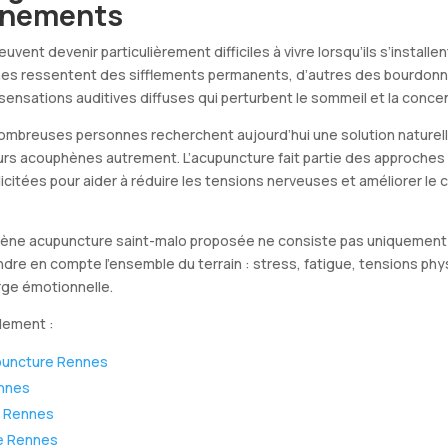
nements
ent devenir particulièrement difficiles à vivre lorsqu’ils s’installen
nes ressentent des sifflements permanents, d’autres des bourdo
sensations auditives diffuses qui perturbent le sommeil et la concen
ombreuses personnes recherchent aujourd’hui une solution naturell
rs acouphènes autrement. L’acupuncture fait partie des approche
licitées pour aider à réduire les tensions nerveuses et améliorer le 
ène acupuncture saint-malo proposée ne consiste pas uniquement à 
prendre en compte l’ensemble du terrain : stress, fatigue, tensions ph
rge émotionnelle.
lement :
uncture Rennes
nnes
e Rennes
e Rennes