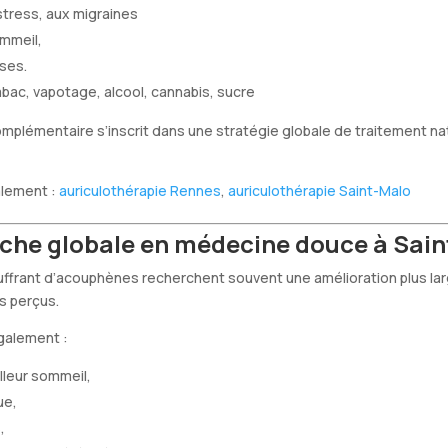
 stress, aux migraines
ommeil,
ses.
abac, vapotage, alcool, cannabis, sucre
mplémentaire s’inscrit dans une stratégie globale de traitement na
alement :
auriculothérapie Rennes
,
auriculothérapie Saint-Malo
che globale en médecine douce à Sain
ffrant d’acouphènes recherchent souvent une amélioration plus lar
s perçus.
galement :
lleur sommeil,
ue,
,