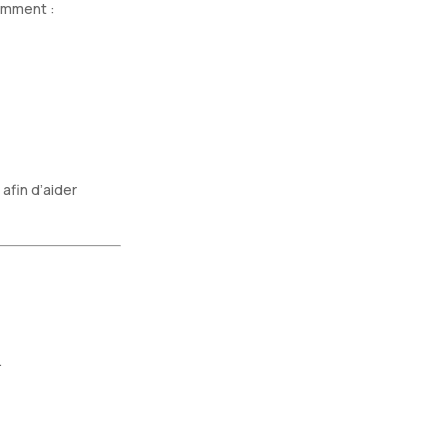
emment :
afin d’aider
.