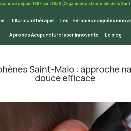
econnue depuis 1987 par l’OMS (Organisation Mondiale de la Sant
eil
L’Auriculothérapie
Les Thérapies soignées innov
A propos Acupuncture laser innovante
Le blog
ènes Saint-Malo : approche na
douce efficace