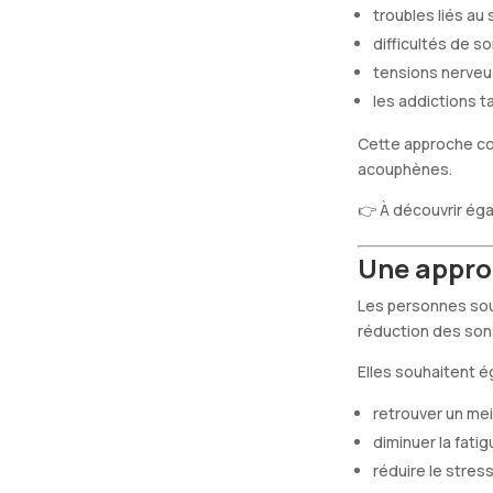
troubles liés au
difficultés de s
tensions nerveu
les addictions t
Cette approche co
acouphènes.
👉 À découvrir ég
Une appro
Les personnes sou
réduction des son
Elles souhaitent é
retrouver un mei
diminuer la fatig
réduire le stress