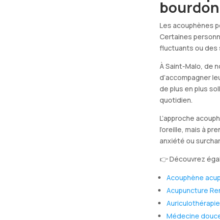
bourdon
Les acouphènes peuv
Certaines person
fluctuants ou des 
À Saint-Malo, de n
d’accompagner leu
de plus en plus sol
quotidien.
L’approche acouph
l’oreille, mais à 
anxiété ou surcha
👉 Découvrez éga
Acouphène acup
Acupuncture Re
Auriculothérapi
Médecine douc