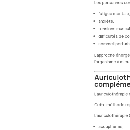
Les personnes co
fatigue mentale
anxiété,
tensions muscul
difficultés de c
sommeil perturb
L’approche énergét
l’organisme à mieu
Auriculot
compléme
L’auriculothérapie
Cette méthode repo
L’auriculothérapi
acouphènes,